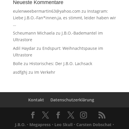
Neueste Kommentare
eulenweebermartin63@yahoo.com
zu
Instagram:
Liebe J.B.O.-Fan*innen,ja, es stimmt, leider haben wir
…
Scheumann Michaela
zu
J.B.O.-Bademantel im
Ultrastore
Adil Haydar
zu
Endspurt: Weihnachtspause im
Ultrastore
Bolle
zu
Historisches: Der J.B.O. Lachsack
asdfghj
zu
Im Verkehr
Kontakt
Datenschutzerklärung
J.B.O.
•
Megapress
•
Leo Skull
•
Carsten Dobschat
•