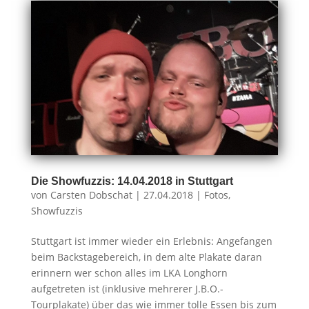
Die Showfuzzis: 14.04.2018 in Stuttgart
von
Carsten Dobschat
|
27.04.2018
|
Fotos
,
Showfuzzis
Stuttgart ist immer wieder ein Erlebnis: Angefangen
beim Backstagebereich, in dem alte Plakate daran
erinnern wer schon alles im LKA Longhorn
aufgetreten ist (inklusive mehrerer J.B.O.-
Tourplakate) über das wie immer tolle Essen bis zum