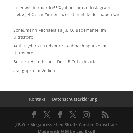
eulenweebermartin63@yahoo.com
zu
Instagram:
Liebe J.B.O.-Fan*innen,ja, es stimmt, leider haben wir
…
Scheumann Michaela
zu
J.B.O.-Bademantel im
Ultrastore
Adil Haydar
zu
Endspurt: Weihnachtspause im
Ultrastore
Bolle
zu
Historisches: Der J.B.O. Lachsack
asdfghj
zu
Im Verkehr
Kontakt
Datenschutzerklärung
J.B.O.
•
Megapress
•
Leo Skull
•
Carsten Dobschat
•
Made with 🤘🏼 by
Leo Skull