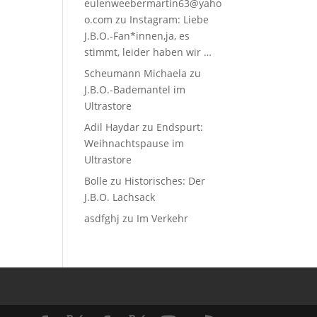
eulenweebermartin63@yaho
o.com
zu
Instagram: Liebe
J.B.O.-Fan*innen,ja, es
stimmt, leider haben wir …
Scheumann Michaela
zu
J.B.O.-Bademantel im
Ultrastore
Adil Haydar
zu
Endspurt:
Weihnachtspause im
Ultrastore
Bolle
zu
Historisches: Der
J.B.O. Lachsack
asdfghj
zu
Im Verkehr