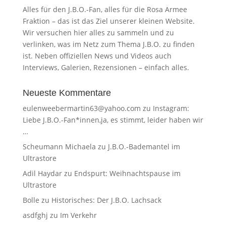
Alles für den J.B.O.-Fan, alles für die Rosa Armee
Fraktion – das ist das Ziel unserer kleinen Website.
Wir versuchen hier alles zu sammeln und zu
verlinken, was im Netz zum Thema J.B.O. zu finden
ist. Neben offiziellen News und Videos auch
Interviews, Galerien, Rezensionen – einfach alles.
Neueste Kommentare
eulenweebermartin63@yahoo.com
zu
Instagram:
Liebe J.B.O.-Fan*innen,ja, es stimmt, leider haben wir
…
Scheumann Michaela
zu
J.B.O.-Bademantel im
Ultrastore
Adil Haydar
zu
Endspurt: Weihnachtspause im
Ultrastore
Bolle
zu
Historisches: Der J.B.O. Lachsack
asdfghj
zu
Im Verkehr