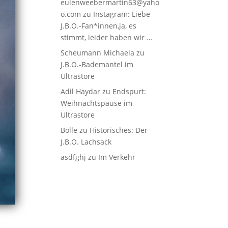
eulenweebermartin63@yaho
o.com
zu
Instagram: Liebe
J.B.O.-Fan*innen,ja, es
stimmt, leider haben wir …
Scheumann Michaela
zu
J.B.O.-Bademantel im
Ultrastore
Adil Haydar
zu
Endspurt:
Weihnachtspause im
Ultrastore
Bolle
zu
Historisches: Der
J.B.O. Lachsack
asdfghj
zu
Im Verkehr