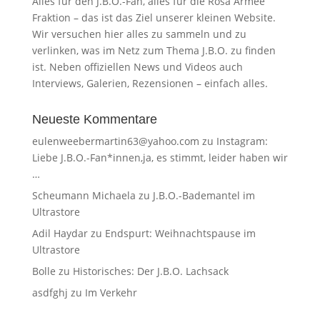
Alles für den J.B.O.-Fan, alles für die Rosa Armee
Fraktion – das ist das Ziel unserer kleinen Website.
Wir versuchen hier alles zu sammeln und zu
verlinken, was im Netz zum Thema J.B.O. zu finden
ist. Neben offiziellen News und Videos auch
Interviews, Galerien, Rezensionen – einfach alles.
Neueste Kommentare
eulenweebermartin63@yahoo.com
zu
Instagram:
Liebe J.B.O.-Fan*innen,ja, es stimmt, leider haben wir
…
Scheumann Michaela
zu
J.B.O.-Bademantel im
Ultrastore
Adil Haydar
zu
Endspurt: Weihnachtspause im
Ultrastore
Bolle
zu
Historisches: Der J.B.O. Lachsack
asdfghj
zu
Im Verkehr