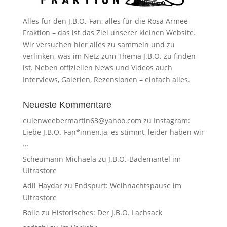
Alles für den J.B.O.-Fan, alles für die Rosa Armee
Fraktion – das ist das Ziel unserer kleinen Website.
Wir versuchen hier alles zu sammeln und zu
verlinken, was im Netz zum Thema J.B.O. zu finden
ist. Neben offiziellen News und Videos auch
Interviews, Galerien, Rezensionen – einfach alles.
Neueste Kommentare
eulenweebermartin63@yahoo.com
zu
Instagram:
Liebe J.B.O.-Fan*innen,ja, es stimmt, leider haben wir
…
Scheumann Michaela
zu
J.B.O.-Bademantel im
Ultrastore
Adil Haydar
zu
Endspurt: Weihnachtspause im
Ultrastore
Bolle
zu
Historisches: Der J.B.O. Lachsack