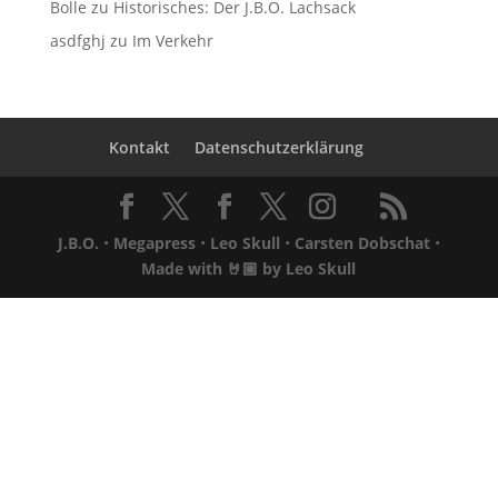
Bolle
zu
Historisches: Der J.B.O. Lachsack
asdfghj
zu
Im Verkehr
Kontakt
Datenschutzerklärung
J.B.O.
•
Megapress
•
Leo Skull
•
Carsten Dobschat
•
Made with 🤘🏼 by
Leo Skull