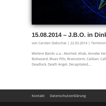
15.08.2014 – J.B.O. in Di
von
Carsten Dobschat
|
22.03.2014
|
Terminin
Weitere Bands u.a.: Aborted, Ahab, Anneke Va
Biohazard, Blues Pills, Brainstorm, Caliban, Ca
Deadlock, Death Angel, Decapitated,...
Kontakt
Datenschutzerklärung