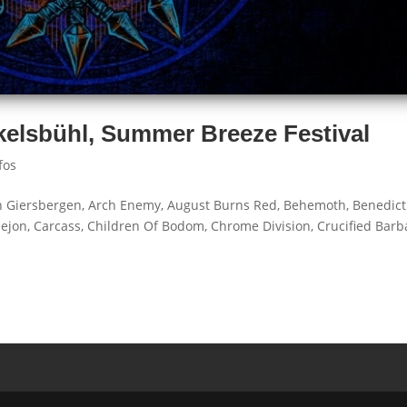
nkelsbühl, Summer Breeze Festival
fos
n Giersbergen, Arch Enemy, August Burns Red, Behemoth, Benedict
llejon, Carcass, Children Of Bodom, Chrome Division, Crucified Barb