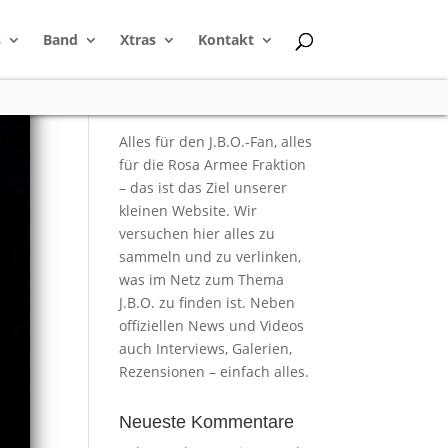
s
Band
Xtras
Kontakt
Alles für den J.B.O.-Fan, alles
für die Rosa Armee Fraktion
– das ist das Ziel unserer
kleinen Website. Wir
versuchen hier alles zu
sammeln und zu verlinken,
was im Netz zum Thema
J.B.O. zu finden ist. Neben
offiziellen News und Videos
auch Interviews, Galerien,
Rezensionen – einfach alles.
Neueste Kommentare