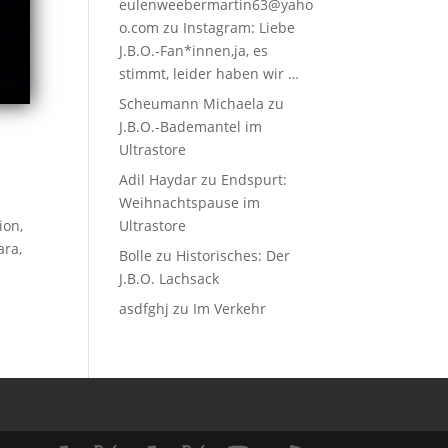
eulenweebermartin63@yaho
o.com
zu
Instagram: Liebe
J.B.O.-Fan*innen,ja, es
stimmt, leider haben wir …
Scheumann Michaela
zu
J.B.O.-Bademantel im
Ultrastore
Adil Haydar
zu
Endspurt:
Weihnachtspause im
Ultrastore
ion,
ara,
Bolle
zu
Historisches: Der
J.B.O. Lachsack
asdfghj
zu
Im Verkehr