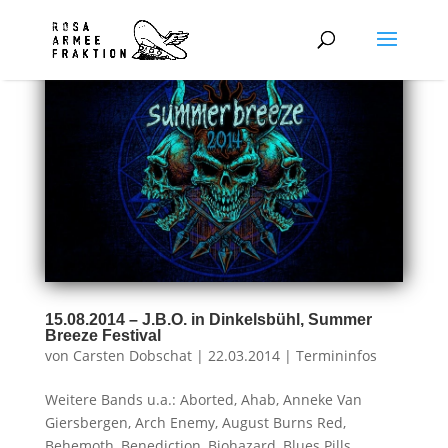
15.08.2014 – J.B.O. in Dinkelsbühl, Summer
Breeze Festival
von
Carsten Dobschat
|
22.03.2014
|
Termininfos
Weitere Bands u.a.: Aborted, Ahab, Anneke Van
Giersbergen, Arch Enemy, August Burns Red,
Behemoth, Benediction, Biohazard, Blues Pills,