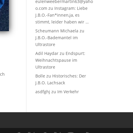
eulenweebermartin63@yaho
o.com
zu
Instagram: Liebe
J.B.O.-Fan*innen,ja, es
stimmt, leider haben wir …
Scheumann Michaela
zu
J.B.O.-Bademantel im
Ultrastore
Adil Haydar
zu
Endspurt:
Weihnachtspause im
Ultrastore
ich
Bolle
zu
Historisches: Der
J.B.O. Lachsack
asdfghj
zu
Im Verkehr