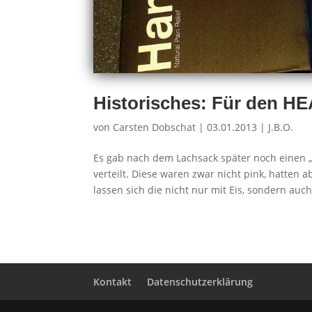
Historisches: Für den 
von
Carsten Dobschat
|
03.01.2013
|
J.B.O.
Es gab nach dem Lachsack später noch einen 
verteilt. Diese waren zwar nicht pink, hatten
lassen sich die nicht nur mit Eis, sondern auch.
Kontakt
Datenschutzerklärung