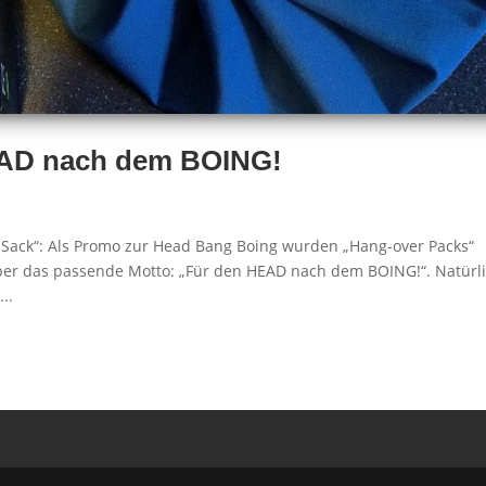
HEAD nach dem BOING!
„Sack“: Als Promo zur Head Bang Boing wurden „Hang-over Packs“
 aber das passende Motto: „Für den HEAD nach dem BOING!“. Natürl
..