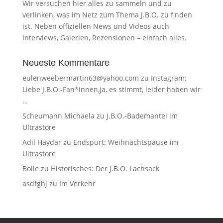
Wir versuchen hier alles zu sammeln und zu
verlinken, was im Netz zum Thema J.B.O. zu finden
ist. Neben offiziellen News und Videos auch
Interviews, Galerien, Rezensionen – einfach alles.
Neueste Kommentare
eulenweebermartin63@yahoo.com
zu
Instagram:
Liebe J.B.O.-Fan*innen,ja, es stimmt, leider haben wir
…
Scheumann Michaela
zu
J.B.O.-Bademantel im
Ultrastore
Adil Haydar
zu
Endspurt: Weihnachtspause im
Ultrastore
Bolle
zu
Historisches: Der J.B.O. Lachsack
asdfghj
zu
Im Verkehr