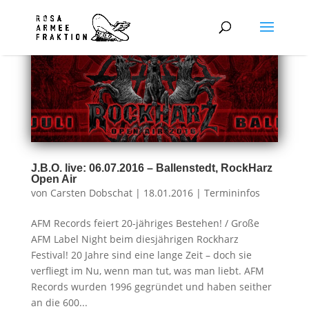
J.B.O. live: 06.07.2016 – Ballenstedt, RockHarz
Open Air
von
Carsten Dobschat
|
18.01.2016
|
Termininfos
AFM Records feiert 20-jähriges Bestehen! / Große
AFM Label Night beim diesjährigen Rockharz
Festival! 20 Jahre sind eine lange Zeit – doch sie
verfliegt im Nu, wenn man tut, was man liebt. AFM
Records wurden 1996 gegründet und haben seither
an die 600...