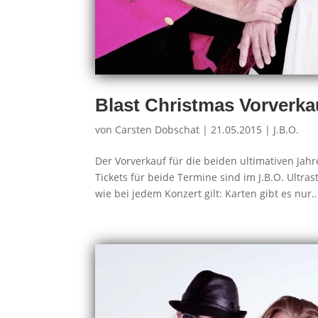
Blast Christmas Vorverka
von
Carsten Dobschat
|
21.05.2015
|
J.B.O.
Der Vorverkauf für die beiden ultimativen J
Tickets für beide Termine sind im J.B.O. Ultra
wie bei jedem Konzert gilt: Karten gibt es nur..