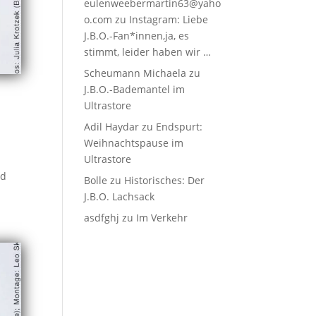
eulenweebermartin63@yaho
o.com
zu
Instagram: Liebe
J.B.O.-Fan*innen,ja, es
stimmt, leider haben wir …
Scheumann Michaela
zu
J.B.O.-Bademantel im
Ultrastore
Adil Haydar
zu
Endspurt:
Weihnachtspause im
Ultrastore
nd
Bolle
zu
Historisches: Der
J.B.O. Lachsack
asdfghj
zu
Im Verkehr