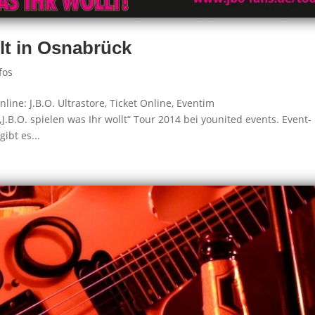
llt in Osnabrück
fos
ne: J.B.O. Ultrastore, Ticket Online, Eventim
J.B.O. spielen was Ihr wollt“ Tour 2014 bei younited events. Event-
ibt es...