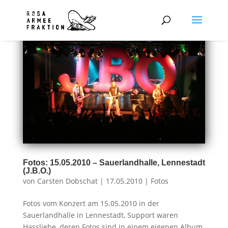
Fotos: 15.05.2010 – Sauerlandhalle, Lennestadt
(J.B.O.)
von
Carsten Dobschat
|
17.05.2010
|
Fotos
Fotos vom Konzert am 15.05.2010 in der
Sauerlandhalle in Lennestadt, Support waren
Hassliebe, deren Fotos sind in einem eigenen Album