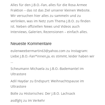
Alles für den J.B.O.-Fan, alles für die Rosa Armee
Fraktion – das ist das Ziel unserer kleinen Website.
Wir versuchen hier alles zu sammeln und zu
verlinken, was im Netz zum Thema J.B.O. zu finden
ist. Neben offiziellen News und Videos auch
Interviews, Galerien, Rezensionen – einfach alles.
Neueste Kommentare
eulenweebermartin63@yahoo.com
zu
Instagram:
Liebe J.B.O.-Fan*innen,ja, es stimmt, leider haben wir
…
Scheumann Michaela
zu
J.B.O.-Bademantel im
Ultrastore
Adil Haydar
zu
Endspurt: Weihnachtspause im
Ultrastore
Bolle
zu
Historisches: Der J.B.O. Lachsack
asdfghj
zu
Im Verkehr