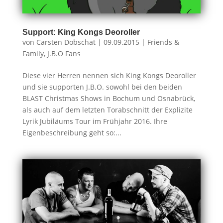
Support: King Kongs Deoroller
von
Carsten Dobschat
|
09.09.2015
|
Friends &
Family
,
J.B.O Fans
Diese vier Herren nennen sich King Kongs Deoroller
und sie supporten J.B.O. sowohl bei den beiden
BLAST Christmas Shows in Bochum und Osnabrück,
als auch auf dem letzten Torabschnitt der Explizite
Lyrik Jubiläums Tour im Frühjahr 2016. Ihre
Eigenbeschreibung geht so:...