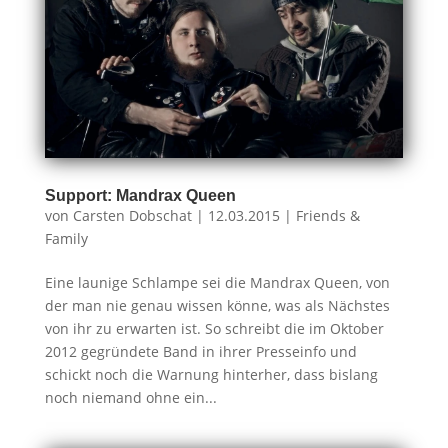
Support: Mandrax Queen
von
Carsten Dobschat
|
12.03.2015
|
Friends &
Family
Eine launige Schlampe sei die Mandrax Queen, von
der man nie genau wissen könne, was als Nächstes
von ihr zu erwarten ist. So schreibt die im Oktober
2012 gegründete Band in ihrer Presseinfo und
schickt noch die Warnung hinterher, dass bislang
noch niemand ohne ein...