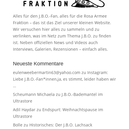
Alles für den J.B.O.-Fan, alles für die Rosa Armee
Fraktion – das ist das Ziel unserer kleinen Website.
Wir versuchen hier alles zu sammeln und zu
verlinken, was im Netz zum Thema J.B.O. zu finden
ist. Neben offiziellen News und Videos auch
Interviews, Galerien, Rezensionen – einfach alles.
Neueste Kommentare
eulenweebermartin63@yahoo.com
zu
Instagram:
Liebe J.B.O.-Fan*innen,ja, es stimmt, leider haben wir
…
Scheumann Michaela
zu
J.B.O.-Bademantel im
Ultrastore
Adil Haydar
zu
Endspurt: Weihnachtspause im
Ultrastore
Bolle
zu
Historisches: Der J.B.O. Lachsack