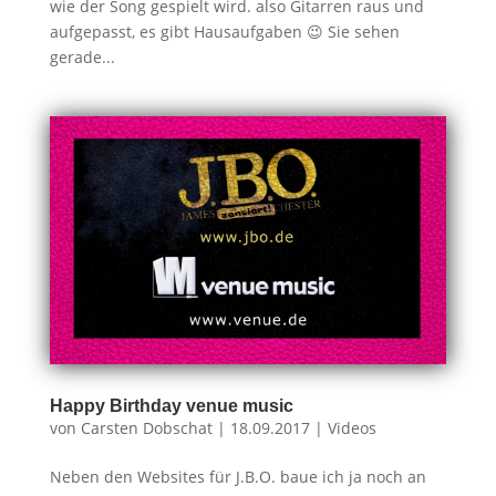
wie der Song gespielt wird. also Gitarren raus und
aufgepasst, es gibt Hausaufgaben 😉 Sie sehen
gerade...
Happy Birthday venue music
von
Carsten Dobschat
|
18.09.2017
|
Videos
Neben den Websites für J.B.O. baue ich ja noch an