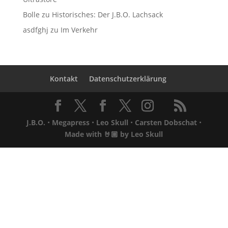
Bolle
zu
Historisches: Der J.B.O. Lachsack
asdfghj
zu
Im Verkehr
Kontakt
Datenschutzerklärung
J.B.O.
•
Megapress
•
Leo Skull
•
Carsten Dobschat
•
Made with 🤘🏼 by
Leo Skull