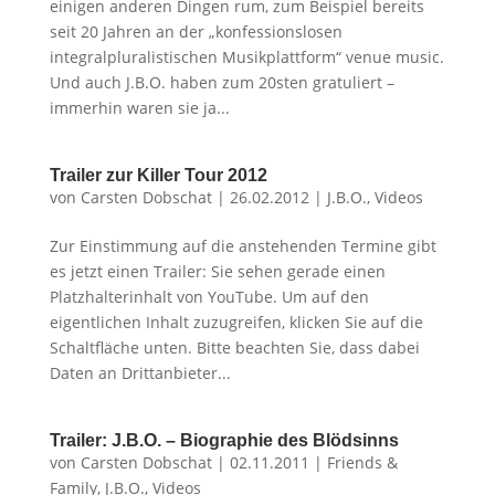
einigen anderen Dingen rum, zum Beispiel bereits
seit 20 Jahren an der „konfessionslosen
integralpluralistischen Musikplattform“ venue music.
Und auch J.B.O. haben zum 20sten gratuliert –
immerhin waren sie ja...
Trailer zur Killer Tour 2012
von
Carsten Dobschat
|
26.02.2012
|
J.B.O.
,
Videos
Zur Einstimmung auf die anstehenden Termine gibt
es jetzt einen Trailer: Sie sehen gerade einen
Platzhalterinhalt von YouTube. Um auf den
eigentlichen Inhalt zuzugreifen, klicken Sie auf die
Schaltfläche unten. Bitte beachten Sie, dass dabei
Daten an Drittanbieter...
Trailer: J.B.O. – Biographie des Blödsinns
von
Carsten Dobschat
|
02.11.2011
|
Friends &
Family
,
J.B.O.
,
Videos