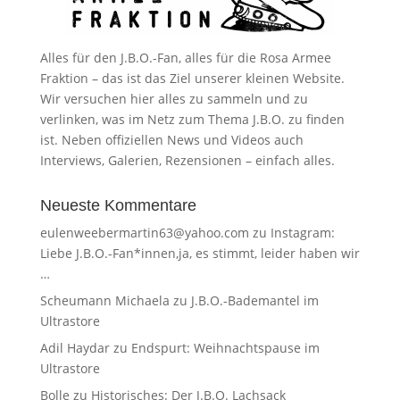
Alles für den J.B.O.-Fan, alles für die Rosa Armee
Fraktion – das ist das Ziel unserer kleinen Website.
Wir versuchen hier alles zu sammeln und zu
verlinken, was im Netz zum Thema J.B.O. zu finden
ist. Neben offiziellen News und Videos auch
Interviews, Galerien, Rezensionen – einfach alles.
Neueste Kommentare
eulenweebermartin63@yahoo.com
zu
Instagram:
Liebe J.B.O.-Fan*innen,ja, es stimmt, leider haben wir
…
Scheumann Michaela
zu
J.B.O.-Bademantel im
Ultrastore
Adil Haydar
zu
Endspurt: Weihnachtspause im
Ultrastore
Bolle
zu
Historisches: Der J.B.O. Lachsack