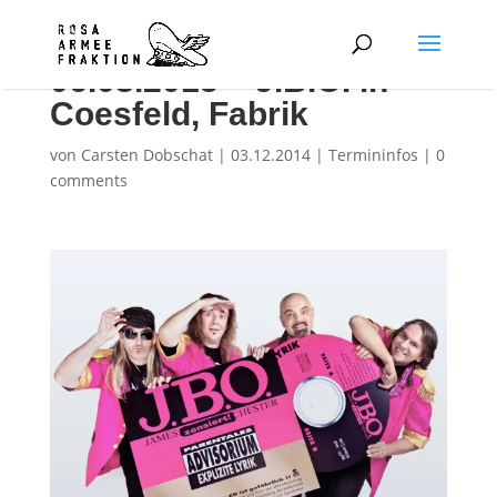
06.03.2015 – J.B.O. in
Coesfeld, Fabrik
von
Carsten Dobschat
|
03.12.2014
|
Termininfos
|
0
comments