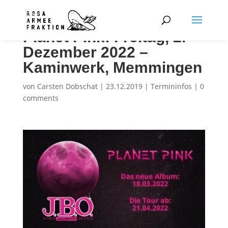
Planet Pink: Freitag, 2.
Dezember 2022 –
Kaminwerk, Memmingen
von
Carsten Dobschat
|
23.12.2019
|
Termininfos
|
0
comments