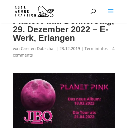
Planet Pink: Donnerstag,
29. Dezember 2022 – E-
Werk, Erlangen
von
Carsten Dobschat
|
23.12.2019
|
Termininfos
|
4
comments