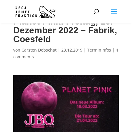
Planet Pink: Freitag, 16.
Dezember 2022 – Fabrik,
Coesfeld
von
Carsten Dobschat
|
23.12.2019
|
Termininfos
|
4
comments