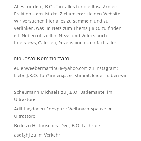
Alles für den J.B.O.-Fan, alles für die Rosa Armee
Fraktion – das ist das Ziel unserer kleinen Website.
Wir versuchen hier alles zu sammeln und zu
verlinken, was im Netz zum Thema J.B.O. zu finden
ist. Neben offiziellen News und Videos auch
Interviews, Galerien, Rezensionen – einfach alles.
Neueste Kommentare
eulenweebermartin63@yahoo.com
zu
Instagram:
Liebe J.B.O.-Fan*innen,ja, es stimmt, leider haben wir
…
Scheumann Michaela
zu
J.B.O.-Bademantel im
Ultrastore
Adil Haydar
zu
Endspurt: Weihnachtspause im
Ultrastore
Bolle
zu
Historisches: Der J.B.O. Lachsack
asdfghj
zu
Im Verkehr