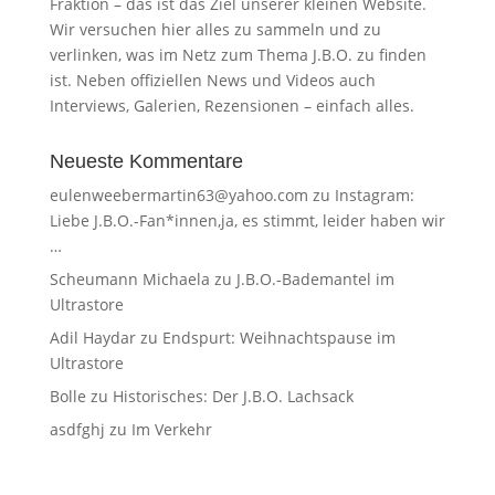
Fraktion – das ist das Ziel unserer kleinen Website.
Wir versuchen hier alles zu sammeln und zu
verlinken, was im Netz zum Thema J.B.O. zu finden
ist. Neben offiziellen News und Videos auch
Interviews, Galerien, Rezensionen – einfach alles.
Neueste Kommentare
eulenweebermartin63@yahoo.com
zu
Instagram:
Liebe J.B.O.-Fan*innen,ja, es stimmt, leider haben wir
…
Scheumann Michaela
zu
J.B.O.-Bademantel im
Ultrastore
Adil Haydar
zu
Endspurt: Weihnachtspause im
Ultrastore
Bolle
zu
Historisches: Der J.B.O. Lachsack
asdfghj
zu
Im Verkehr