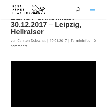
BLAST Christmas:
30.12.2017 – Leipzig,
Hellraiser
von
Carsten Dobschat
|
10.01.2017
|
Termininfos
|
0
comments