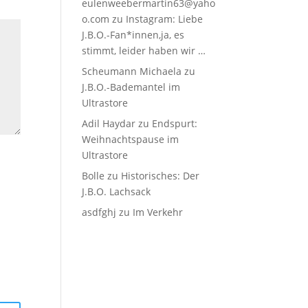
eulenweebermartin63@yaho
o.com
zu
Instagram: Liebe
J.B.O.-Fan*innen,ja, es
stimmt, leider haben wir …
Scheumann Michaela
zu
J.B.O.-Bademantel im
Ultrastore
Adil Haydar
zu
Endspurt:
Weihnachtspause im
Ultrastore
Bolle
zu
Historisches: Der
J.B.O. Lachsack
asdfghj
zu
Im Verkehr