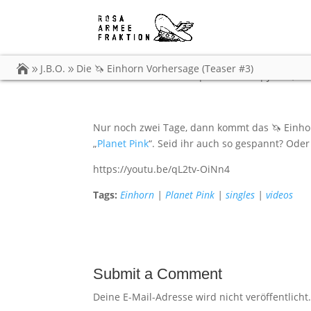
Die 🦄 Einhorn Vorher
J.B.O.
Die 🦄 Einhorn Vorhersage (Teaser #3)
von
Carsten Dobschat
|
16.03.2022
|
J.B.O.
,
Vi
Nur noch zwei Tage, dann kommt das 🦄 Einho
„
Planet Pink
“. Seid ihr auch so gespannt? Ode
https://youtu.be/qL2tv-OiNn4
Tags:
Einhorn
|
Planet Pink
|
singles
|
videos
Submit a Comment
Deine E-Mail-Adresse wird nicht veröffentlicht