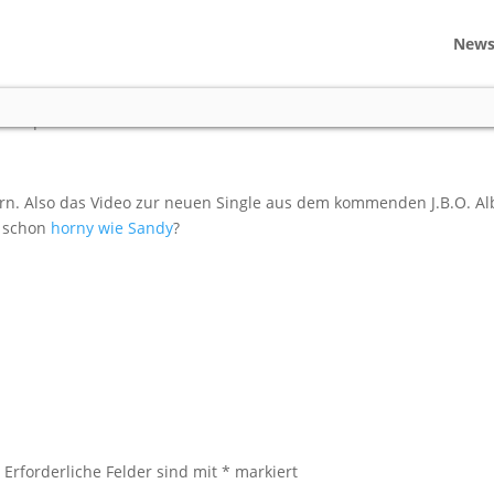
New
sage (Teaser #3)
deos
|
0 comments
rn. Also das Video zur neuen Single aus dem kommenden J.B.O. A
r schon
horny wie Sandy
?
.
Erforderliche Felder sind mit
*
markiert