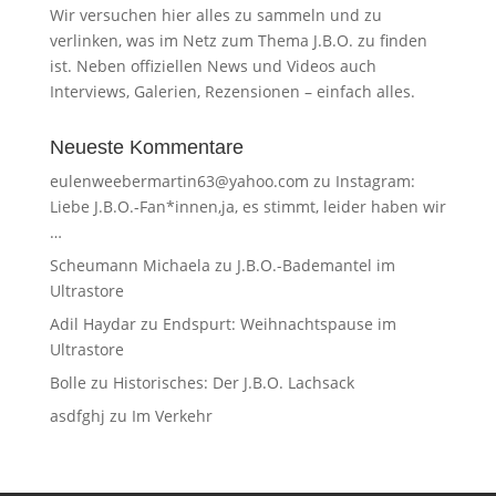
Wir versuchen hier alles zu sammeln und zu
verlinken, was im Netz zum Thema J.B.O. zu finden
ist. Neben offiziellen News und Videos auch
Interviews, Galerien, Rezensionen – einfach alles.
Neueste Kommentare
eulenweebermartin63@yahoo.com
zu
Instagram:
Liebe J.B.O.-Fan*innen,ja, es stimmt, leider haben wir
…
Scheumann Michaela
zu
J.B.O.-Bademantel im
Ultrastore
Adil Haydar
zu
Endspurt: Weihnachtspause im
Ultrastore
Bolle
zu
Historisches: Der J.B.O. Lachsack
asdfghj
zu
Im Verkehr