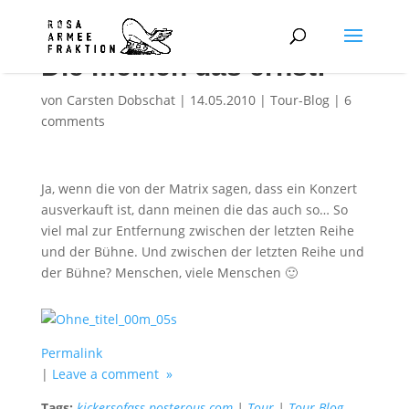
Die meinen das ernst!
von
Carsten Dobschat
|
14.05.2010
|
Tour-Blog
|
6
comments
Ja, wenn die von der Matrix sagen, dass ein Konzert
ausverkauft ist, dann meinen die das auch so… So
viel mal zur Entfernung zwischen der letzten Reihe
und der Bühne. Und zwischen der letzten Reihe und
der Bühne? Menschen, viele Menschen 🙂
Permalink
|
Leave a comment »
Tags:
kickersofass.posterous.com
|
Tour
|
Tour-Blog