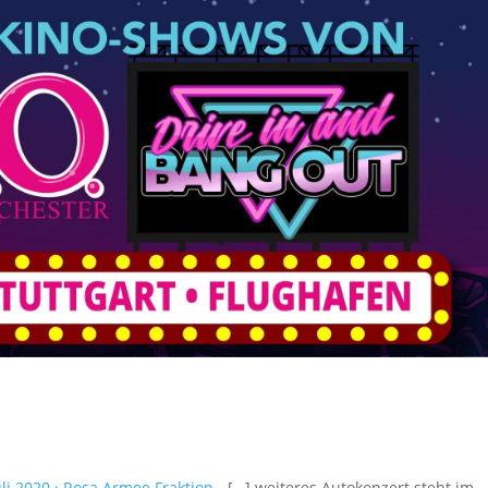
uli 2020 › Rosa Armee Fraktion
- […] weiteres Autokonzert steht im