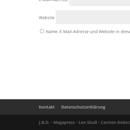
Website
Name, E-Mail-Adresse und Website in die
Kontakt
Datenschutzerklärung
J.B.O.
•
Megapress
•
Leo Skull
•
Carsten Dobsc