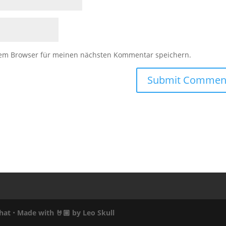
sem Browser für meinen nächsten Kommentar speichern.
hat
•
Made with 🤘🏼 by
Leo Skull