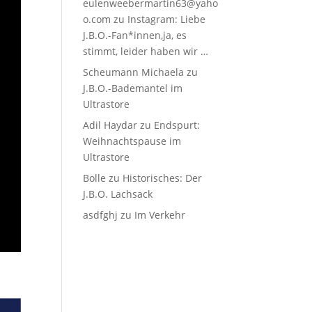
eulenweebermartin63@yaho
o.com
zu
Instagram: Liebe
J.B.O.-Fan*innen,ja, es
stimmt, leider haben wir …
Scheumann Michaela
zu
J.B.O.-Bademantel im
Ultrastore
Adil Haydar
zu
Endspurt:
Weihnachtspause im
Ultrastore
Bolle
zu
Historisches: Der
J.B.O. Lachsack
asdfghj
zu
Im Verkehr