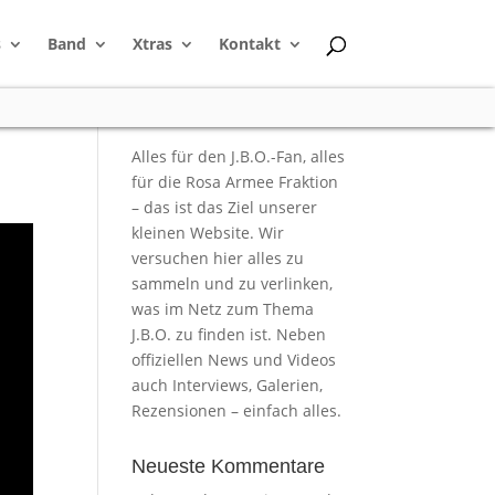
s
Band
Xtras
Kontakt
Alles für den J.B.O.-Fan, alles
für die Rosa Armee Fraktion
– das ist das Ziel unserer
kleinen Website. Wir
versuchen hier alles zu
sammeln und zu verlinken,
was im Netz zum Thema
J.B.O. zu finden ist. Neben
offiziellen News und Videos
auch Interviews, Galerien,
Rezensionen – einfach alles.
Neueste Kommentare