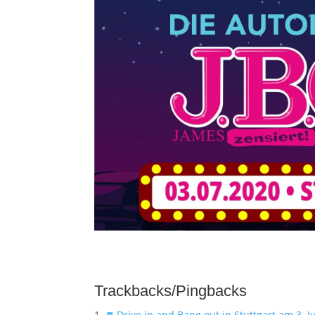
Trackbacks/Pingbacks
🚘 Drive in and Bang out in Stuttgart am 3. J