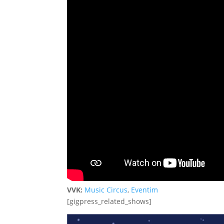
VVK:
Music Circus
,
Eventim
[gigpress_related_shows]