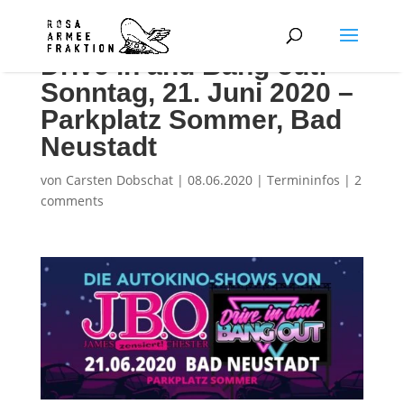
Drive in and Bang out:
Sonntag, 21. Juni 2020 –
Parkplatz Sommer, Bad
Neustadt
von
Carsten Dobschat
|
08.06.2020
|
Termininfos
|
2
comments