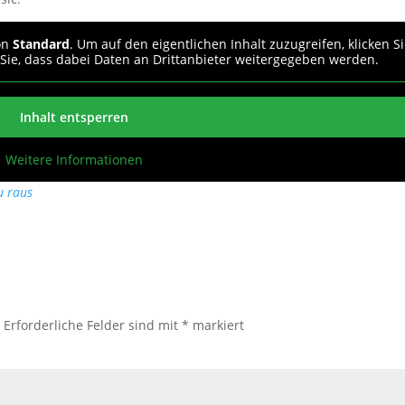
von
Standard
. Um auf den eigentlichen Inhalt zuzugreifen, klicken S
 Sie, dass dabei Daten an Drittanbieter weitergegeben werden.
Inhalt entsperren
Weitere Informationen
u raus
.
Erforderliche Felder sind mit
*
markiert