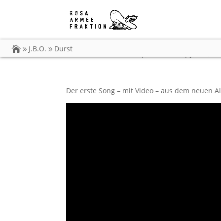
Durst
J.B.O.
Durst
von
Carsten Dobschat
|
31.05.2019
|
J.B.O.
,
Vi
Der erste Song – mit Video – aus dem neuen A