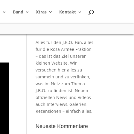
s
Band
Xtras
Kontakt
Alles für den J.B.O.-Fan, alles
für die Rosa Armee Fraktion
– das ist das Ziel unserer
kleinen Website. Wir
versuchen hier alles zu
sammeln und zu verlinken,
was im Netz zum Thema
J.B.O. zu finden ist. Neben
offiziellen News und Videos
auch Interviews, Galerien,
Rezensionen – einfach alles.
Neueste Kommentare