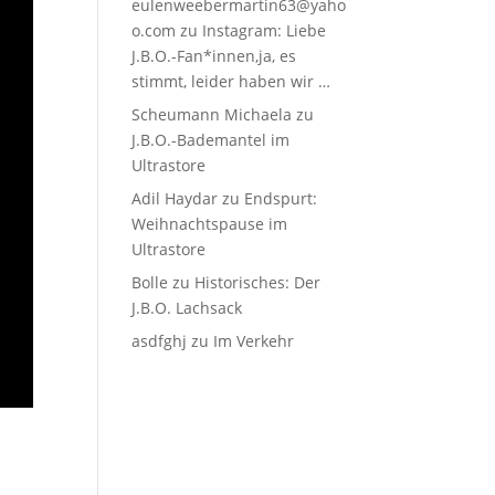
eulenweebermartin63@yaho
o.com
zu
Instagram: Liebe
J.B.O.-Fan*innen,ja, es
stimmt, leider haben wir …
Scheumann Michaela
zu
J.B.O.-Bademantel im
Ultrastore
Adil Haydar
zu
Endspurt:
Weihnachtspause im
Ultrastore
Bolle
zu
Historisches: Der
J.B.O. Lachsack
asdfghj
zu
Im Verkehr