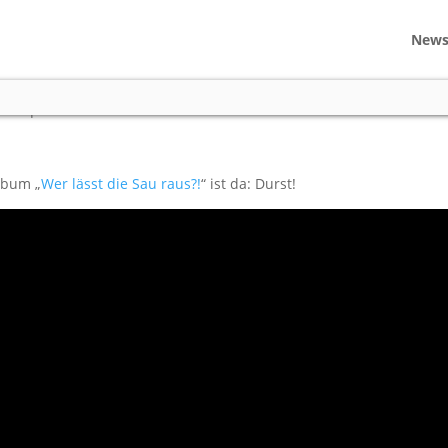
New
deos
|
0 comments
lbum „
Wer lässt die Sau raus?!
“ ist da: Durst!