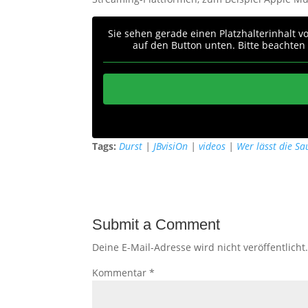
Sie sehen gerade einen Platzhalterinhalt 
auf den Button unten. Bitte beachten
Tags:
Durst
|
JBvisiOn
|
videos
|
Wer lässt die Sa
Submit a Comment
Deine E-Mail-Adresse wird nicht veröffentlicht
Kommentar
*