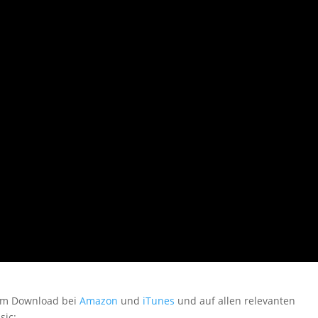
zum Download bei
Amazon
und
iTunes
und auf allen relevanten
sic: