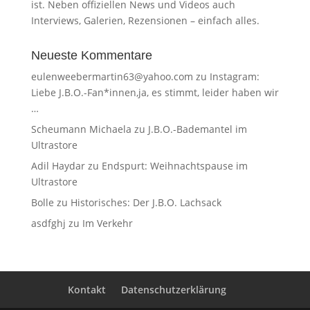
ist. Neben offiziellen News und Videos auch
Interviews, Galerien, Rezensionen – einfach alles.
Neueste Kommentare
eulenweebermartin63@yahoo.com
zu
Instagram:
Liebe J.B.O.-Fan*innen,ja, es stimmt, leider haben wir
…
Scheumann Michaela
zu
J.B.O.-Bademantel im
Ultrastore
Adil Haydar
zu
Endspurt: Weihnachtspause im
Ultrastore
Bolle
zu
Historisches: Der J.B.O. Lachsack
asdfghj
zu
Im Verkehr
Kontakt
Datenschutzerklärung