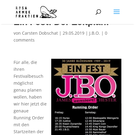
Ein Fest: Der Zeitplan!
von
Carsten Dobschat
|
29.05.2019
|
J.B.O.
|
0
comments
Für alle, die
ihren
Festivalbesuch
möglichst
genau planen
wollen, haben
wir hier jetzt die
genaue
Running Order
mit den
Startzeiten der