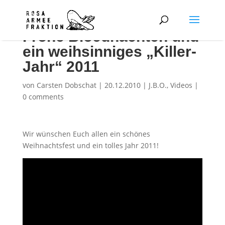
Frohe Blöednachten und
ein weihsinniges „Killer-
Jahr“ 2011
von
Carsten Dobschat
|
20.12.2010
|
J.B.O.
,
Videos
|
0 comments
Wir wünschen Euch allen ein schönes
Weihnachtsfest und ein tolles Jahr 2011!