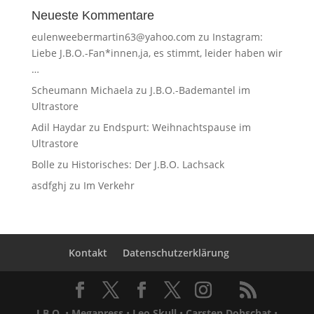
Neueste Kommentare
eulenweebermartin63@yahoo.com
zu
Instagram:
Liebe J.B.O.-Fan*innen,ja, es stimmt, leider haben wir
…
Scheumann Michaela
zu
J.B.O.-Bademantel im
Ultrastore
Adil Haydar
zu
Endspurt: Weihnachtspause im
Ultrastore
Bolle
zu
Historisches: Der J.B.O. Lachsack
asdfghj
zu
Im Verkehr
Kontakt
Datenschutzerklärung
J.B.O.
•
Megapress
•
Leo Skull
•
Carsten Dobschat
•