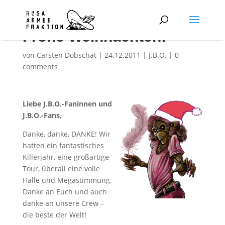
Frohe Weihnachten!
von
Carsten Dobschat
|
24.12.2011
|
J.B.O.
|
0
comments
Liebe J.B.O.-Faninnen und
J.B.O.-Fans,
Danke, danke, DANKE! Wir
hatten ein fantastisches
Killerjahr, eine großartige
Tour, überall eine volle
Halle und Megastimmung.
Danke an Euch und auch
danke an unsere Crew –
die beste der Welt!