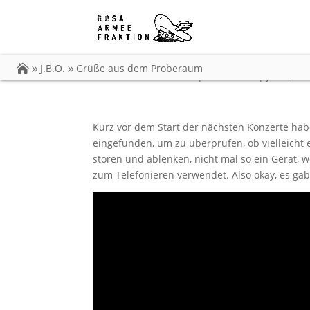
Grüße aus dem Prob
J.B.O.
Grüße aus dem Proberaum
von
Carsten Dobschat
|
01.10.2015
|
J.B.O.
,
Vi
Kurz vor dem Start der nächsten Konzerte ha
eingefunden, um zu überprüfen, ob vielleicht 
stören und ablenken, nicht mal so ein Gerät,
zum Telefonieren verwendet. Also okay, es gab