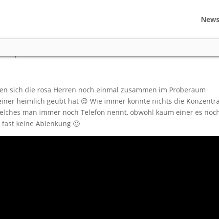
New
eraum
deos
|
140 comments
ben sich die rosa Herren noch einmal zusammen im Proberaum
einer heimlich geübt hat 😉 Wie immer konnte nichts die Konzentr
 welches man immer noch Telefon nennt, obwohl kaum einer es noc
 fast keine Ablenkung 🙂