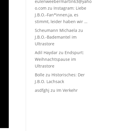
eulenweebermartin63@yaho
o.com
zu
Instagram: Liebe
J.B.O.-Fan*innen,ja, es
stimmt, leider haben wir …
Scheumann Michaela
zu
J.B.O.-Bademantel im
Ultrastore
Adil Haydar
zu
Endspurt:
Weihnachtspause im
Ultrastore
Bolle
zu
Historisches: Der
J.B.O. Lachsack
asdfghj
zu
Im Verkehr