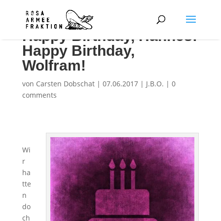
Happy Birthday, Hannes!
Happy Birthday,
Wolfram!
von
Carsten Dobschat
|
07.06.2017
|
J.B.O.
|
0
comments
Wi
r
ha
tte
n
do
ch