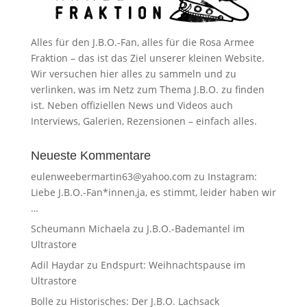
Alles für den J.B.O.-Fan, alles für die Rosa Armee
Fraktion – das ist das Ziel unserer kleinen Website.
Wir versuchen hier alles zu sammeln und zu
verlinken, was im Netz zum Thema J.B.O. zu finden
ist. Neben offiziellen News und Videos auch
Interviews, Galerien, Rezensionen – einfach alles.
Neueste Kommentare
eulenweebermartin63@yahoo.com
zu
Instagram:
Liebe J.B.O.-Fan*innen,ja, es stimmt, leider haben wir
…
Scheumann Michaela
zu
J.B.O.-Bademantel im
Ultrastore
Adil Haydar
zu
Endspurt: Weihnachtspause im
Ultrastore
Bolle
zu
Historisches: Der J.B.O. Lachsack