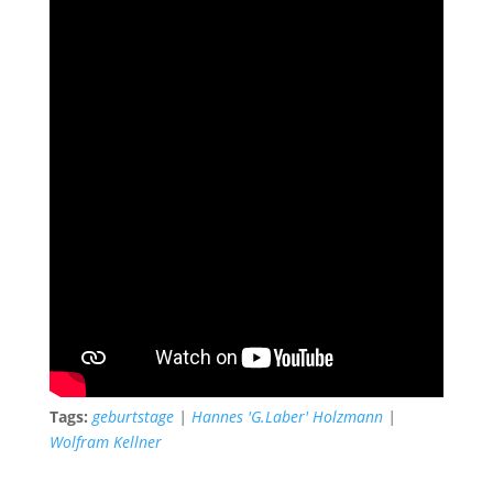
Tags:
geburtstage
|
Hannes 'G.Laber' Holzmann
|
Wolfram Kellner