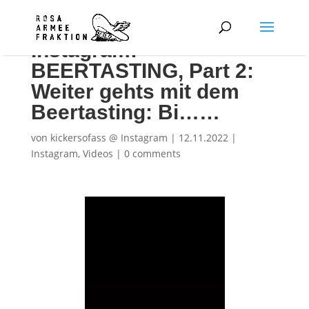
Instagram:
BEERTASTING, Part 2:
Weiter gehts mit dem
Beertasting: Bi……
von
kickersofass @ Instagram
|
12.11.2022
|
Instagram
,
Videos
|
0 comments