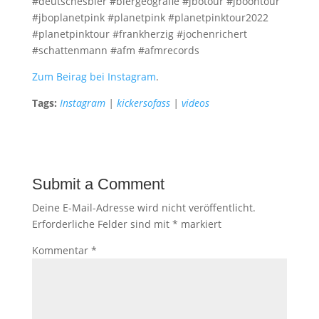
#deutschesbier #biergeografie #jbotour #jboontour
#jboplanetpink #planetpink #planetpinktour2022
#planetpinktour #frankherzig #jochenrichert
#schattenmann #afm #afmrecords
Zum Beirag bei Instagram
.
Tags:
Instagram
|
kickersofass
|
videos
Submit a Comment
Deine E-Mail-Adresse wird nicht veröffentlicht.
Erforderliche Felder sind mit
*
markiert
Kommentar
*