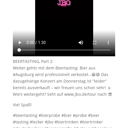
BEERTASTING, Part 2:
Weiter gehts mit dem Beertasting: Bier aus
#Augsburg wird professionell verkostet…😁😅 Das
dazugehörige Konzert am Donnerstag ist “leider”
bereits ausverkauft – wir freuen uns schon sehr! ☺️
Wie’s weitergeht? Seht auf www.jbo.de/tour nach 😎
Viel Spaß!
#beertasting #bierprobe #bier #probe #beer
#tasting #lecker #jbo #biertrinken #biertrinker