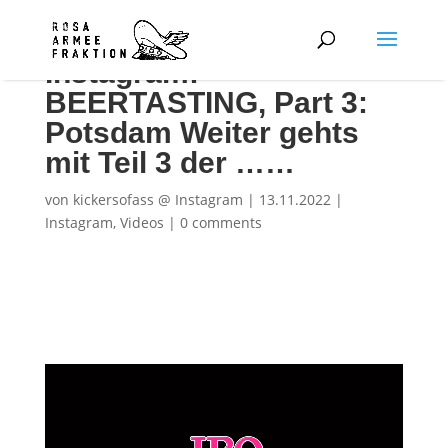
Instagram:
BEERTASTING, Part 3:
Potsdam Weiter gehts
mit Teil 3 der ……
von
kickersofass @ Instagram
|
13.11.2022
|
Instagram
,
Videos
|
0 comments