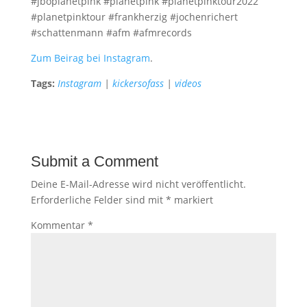
#jboplanetpink #planetpink #planetpinktour2022
#planetpinktour #frankherzig #jochenrichert
#schattenmann #afm #afmrecords
Zum Beirag bei Instagram
.
Tags:
Instagram
|
kickersofass
|
videos
Submit a Comment
Deine E-Mail-Adresse wird nicht veröffentlicht.
Erforderliche Felder sind mit
*
markiert
Kommentar
*