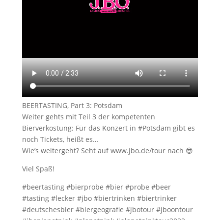
BEERTASTING, Part 3: Potsdam
Weiter gehts mit Teil 3 der kompetenten
Bierverkostung: Für das Konzert in #Potsdam gibt es
noch Tickets, heißt es…
Wie’s weitergeht? Seht auf www.jbo.de/tour nach 😎
Viel Spaß!
#beertasting #bierprobe #bier #probe #beer
#tasting #lecker #jbo #biertrinken #biertrinker
#deutschesbier #biergeografie #jbotour #jboontour