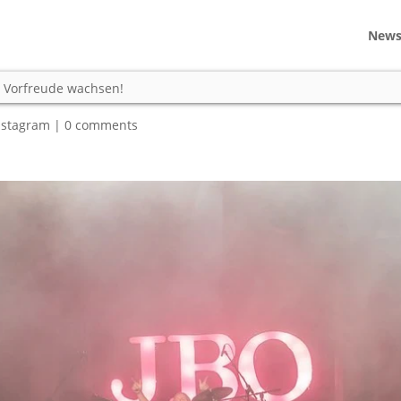
New
 diese lassen die Vorfreude
ie Vorfreude wachsen!
nstagram
|
0 comments