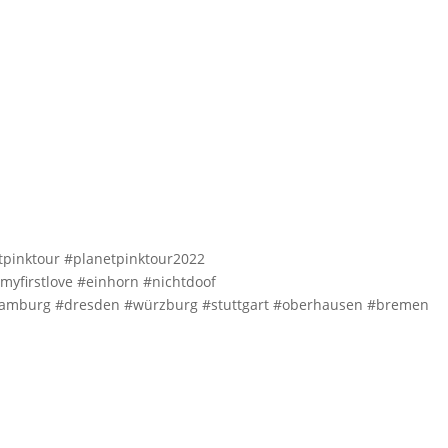
tpinktour #planetpinktour2022
yfirstlove #einhorn #nichtdoof
 #hamburg #dresden #würzburg #stuttgart #oberhausen #bremen