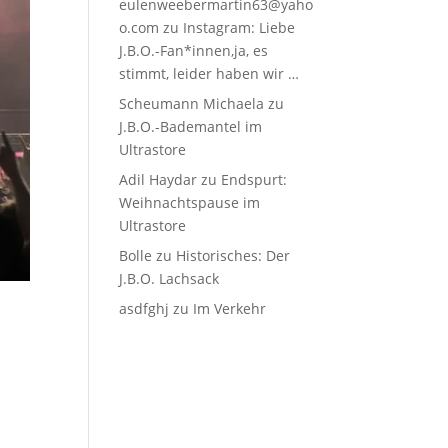
eulenweebermartin63@yaho
o.com
zu
Instagram: Liebe
J.B.O.-Fan*innen,ja, es
stimmt, leider haben wir …
Scheumann Michaela
zu
J.B.O.-Bademantel im
Ultrastore
Adil Haydar
zu
Endspurt:
Weihnachtspause im
Ultrastore
Bolle
zu
Historisches: Der
J.B.O. Lachsack
asdfghj
zu
Im Verkehr