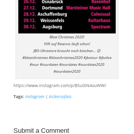
Blast Christmas 2020!
VVK auf Reservix läuft schon!
JBO-Ultrastore braucht noch bisschen… 😉
#blastchristmas #blastchristmas2020 #jbotour #jbolive
#tour #tourdaten #tourdates #tourdates2020
#tourdaten2020
https://www.instagram.com/p/B5u0iN4ouWW/
Tags:
Instagram
|
kickersofass
Submit a Comment