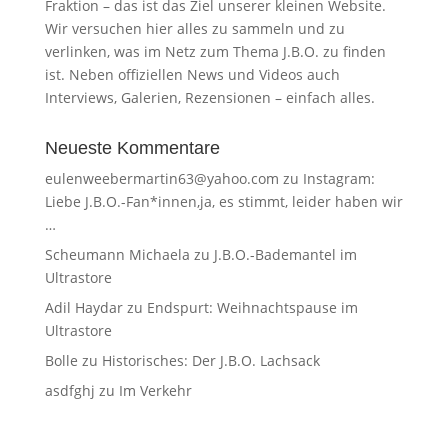
Fraktion – das ist das Ziel unserer kleinen Website.
Wir versuchen hier alles zu sammeln und zu
verlinken, was im Netz zum Thema J.B.O. zu finden
ist. Neben offiziellen News und Videos auch
Interviews, Galerien, Rezensionen – einfach alles.
Neueste Kommentare
eulenweebermartin63@yahoo.com
zu
Instagram:
Liebe J.B.O.-Fan*innen,ja, es stimmt, leider haben wir
…
Scheumann Michaela
zu
J.B.O.-Bademantel im
Ultrastore
Adil Haydar
zu
Endspurt: Weihnachtspause im
Ultrastore
Bolle
zu
Historisches: Der J.B.O. Lachsack
asdfghj
zu
Im Verkehr