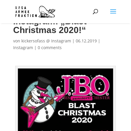
Instagram: „Blast
Christmas 2020!“
von
kickersofass @ Instagram
|
06.12.2019
|
Instagram
|
0 comments