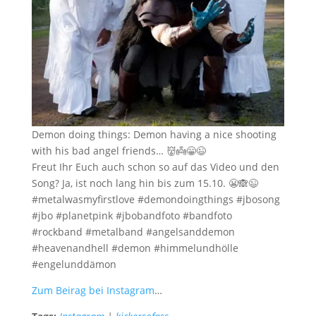
Demon doing things: Demon having a nice shooting
with his bad angel friends… 👹👼😁😉
Freut Ihr Euch auch schon so auf das Video und den
Song? Ja, ist noch lang hin bis zum 15.10. 😬🙈😉
#metalwasmyfirstlove #demondoingthings #jbosong
#jbo #planetpink #jbobandfoto #bandfoto
#rockband #metalband #angelsanddemon
#heavenandhell #demon #himmelundhölle
#engelunddämon
Zum Beirag bei Instagram
…