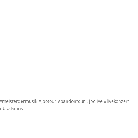
meisterdermusik #jbotour #bandontour #jbolive #livekonzert
enblödsinns