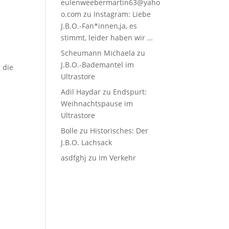
eulenweebermartin63@yaho
o.com
zu
Instagram: Liebe
J.B.O.-Fan*innen,ja, es
stimmt, leider haben wir …
Scheumann Michaela
zu
J.B.O.-Bademantel im
 die
Ultrastore
Adil Haydar
zu
Endspurt:
Weihnachtspause im
Ultrastore
Bolle
zu
Historisches: Der
J.B.O. Lachsack
asdfghj
zu
Im Verkehr