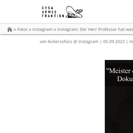
Instagram: Der Herr P
Oder ist es in Wi……
Fotos
Instagram
Instagram: Der Herr Professor hat was
von
kickersofass @ Instagram
|
05.09.2023
|
I