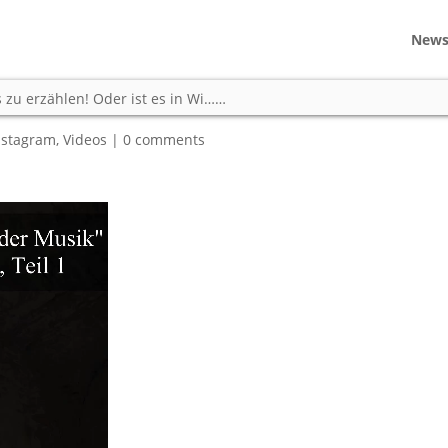
New
rofessor hat was zu erzählen!
 zu erzählen! Oder ist es in Wi……
nstagram
,
Videos
|
0 comments