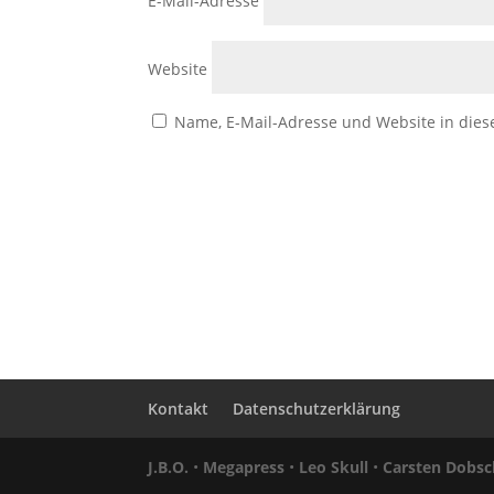
E-Mail-Adresse
Website
Name, E-Mail-Adresse und Website in die
Kontakt
Datenschutzerklärung
J.B.O.
•
Megapress
•
Leo Skull
•
Carsten Dobsc