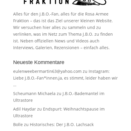
Alles für den J.B.O.-Fan, alles für die Rosa Armee
Fraktion – das ist das Ziel unserer kleinen Website.
Wir versuchen hier alles zu sammeln und zu
verlinken, was im Netz zum Thema J.B.O. zu finden
ist. Neben offiziellen News und Videos auch
Interviews, Galerien, Rezensionen – einfach alles.
Neueste Kommentare
eulenweebermartin63@yahoo.com
zu
Instagram:
Liebe J.B.O.-Fan*innen,ja, es stimmt, leider haben wir
…
Scheumann Michaela
zu
J.B.O.-Bademantel im
Ultrastore
Adil Haydar
zu
Endspurt: Weihnachtspause im
Ultrastore
Bolle
zu
Historisches: Der J.B.O. Lachsack