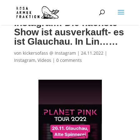
Instagram: Die nächste
Show ist ausverkauft- es
ist Glauchau. In Lin……
von
kickersofass @ Instagram
|
24.11.2022
|
Instagram
,
Videos
|
0 comments