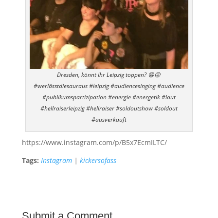
Dresden, könnt Ihr Leipzig toppen? 😁😜
#werlässtdiesauraus #leipzig #audiencesinging #audience
#publikumspartizipation #energie #energetik #laut
#hellraiserleipzig #hellraiser #soldoutshow #soldout
#ausverkauft
https://www.instagram.com/p/B5x7EcmILTC/
Tags:
Instagram
|
kickersofass
Submit a Comment