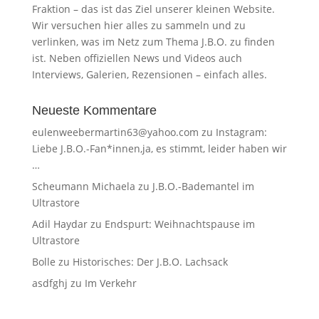
Fraktion – das ist das Ziel unserer kleinen Website.
Wir versuchen hier alles zu sammeln und zu
verlinken, was im Netz zum Thema J.B.O. zu finden
ist. Neben offiziellen News und Videos auch
Interviews, Galerien, Rezensionen – einfach alles.
Neueste Kommentare
eulenweebermartin63@yahoo.com
zu
Instagram:
Liebe J.B.O.-Fan*innen,ja, es stimmt, leider haben wir
…
Scheumann Michaela
zu
J.B.O.-Bademantel im
Ultrastore
Adil Haydar
zu
Endspurt: Weihnachtspause im
Ultrastore
Bolle
zu
Historisches: Der J.B.O. Lachsack
asdfghj
zu
Im Verkehr