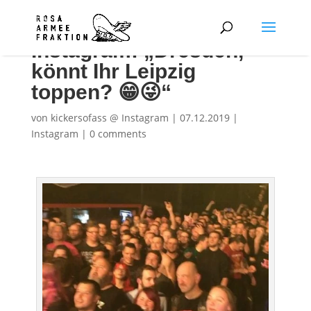
Instagram: „Dresden,
könnt Ihr Leipzig
toppen? 😁😜“
von
kickersofass @ Instagram
|
07.12.2019
|
Instagram
|
0 comments