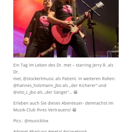
Ein Tag im Leben des Dr. met – starring Jerry R. als
Dr.
met, @stockertmusic als Patient. In weiteren Rollen:
@hannes_holzmann_jbo als „der Kicherer“ und
@vito_c_jbo als „der Sänger“… 😁
Erleben auch Sie dieses Abenteuer- demnächst im
Musik-Club Ihres Vertrauens! 😁
Pics.: @musicblox
#drmet #heilung #metal #planetpink