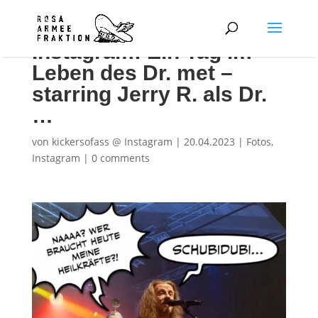
Instagram: Ein Tag im
Leben des Dr. met –
starring Jerry R. als Dr.
…
von
kickersofass @ Instagram
|
20.04.2023
|
Fotos
,
Instagram
|
0 comments