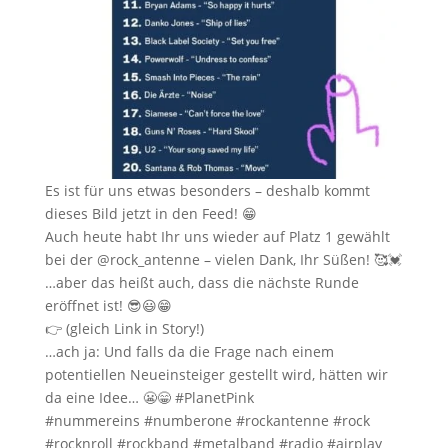
Es ist für uns etwas besonders – deshalb kommt
dieses Bild jetzt in den Feed! 😁
Auch heute habt Ihr uns wieder auf Platz 1 gewählt
bei der @rock_antenne – vielen Dank, Ihr Süßen! 🥰💓
…aber das heißt auch, dass die nächste Runde
eröffnet ist! 😎😃😁
👉 (gleich Link in Story!)
…ach ja: Und falls da die Frage nach einem
potentiellen Neueinsteiger gestellt wird, hätten wir
da eine Idee… 😬😁 #PlanetPink
#nummereins #numberone #rockantenne #rock
#rocknroll #rockband #metalband #radio #airplay