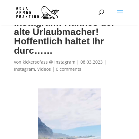
Instagram: Hannes der
alte Urlaubmacher!
Hoffentlich haltet Ihr
durc……
von
kickersofass @ Instagram
|
08.03.2023
|
Instagram
,
Videos
|
0 comments