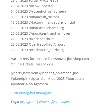
28.04.2023 Fulda, @kuz_kreuz
29.04.2023 @lcbwuppertal
04.05.2023 @rosenhof_osnabrueck
05.05.2023 @mauclub_rostock
13.05.2023 @factory_magdeburg_official
19.05.2023 @markthallehamburg
20.05.2023 @musikzentrumhannover
21.05.2023 @zechebochum
26.05.2023 Obertraubling, Airport
18.06.2023 @rockhouse_salzburg
Hardtickets für unsere Tourshows: jbo-shop.com
Online-Tickets: reservix.de
@chris_beyerlein @hannes_holzmann_jbo
#planetpink #planetpinktour2023 #tourdaten
#jbotour #jbo #gomera
Zum Beirag bei Instagram
.
Tags:
Instagram
|
kickersofass
|
videos