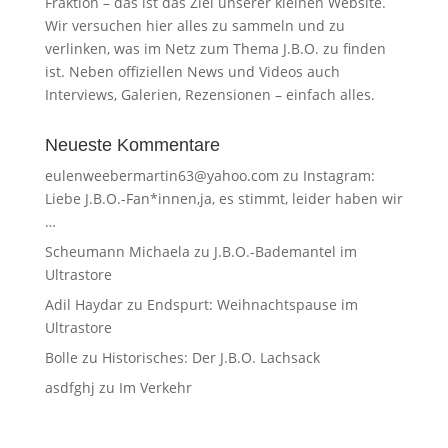
Fraktion – das ist das Ziel unserer kleinen Website.
Wir versuchen hier alles zu sammeln und zu
verlinken, was im Netz zum Thema J.B.O. zu finden
ist. Neben offiziellen News und Videos auch
Interviews, Galerien, Rezensionen – einfach alles.
Neueste Kommentare
eulenweebermartin63@yahoo.com
zu
Instagram:
Liebe J.B.O.-Fan*innen,ja, es stimmt, leider haben wir
…
Scheumann Michaela
zu
J.B.O.-Bademantel im
Ultrastore
Adil Haydar
zu
Endspurt: Weihnachtspause im
Ultrastore
Bolle
zu
Historisches: Der J.B.O. Lachsack
asdfghj
zu
Im Verkehr