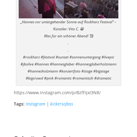
„Hannes vor untergehender Sonne auf Rockharz Festival“ –
Künstler: Vito C. 😁
Was für ein schöner Abend! 🥰
.
.
#rockharz #festival #sunset #sonnenuntergang #livepic
#jbolive #hannes #hannesglaber #hannesglaberholzmann
#hannesholzmann #konzertfoto #stage #bigstage
#bigcrowd #pink #romantic #romantisch #dramatic
https://www.instagram.com/p/BzfFijxI3N8/
Tags:
Instagram
|
kickersofass