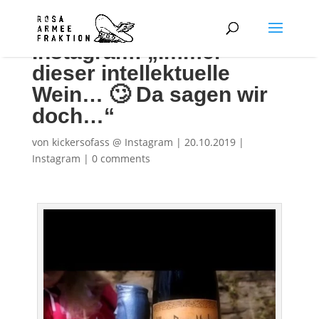
Instagram: „Immer
dieser intellektuelle
Wein… 🙄 Da sagen wir
doch…“
von
kickersofass @ Instagram
|
20.10.2019
|
Instagram
|
0 comments