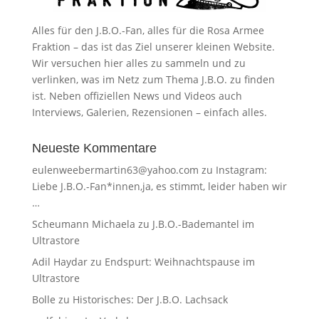
Alles für den J.B.O.-Fan, alles für die Rosa Armee
Fraktion – das ist das Ziel unserer kleinen Website.
Wir versuchen hier alles zu sammeln und zu
verlinken, was im Netz zum Thema J.B.O. zu finden
ist. Neben offiziellen News und Videos auch
Interviews, Galerien, Rezensionen – einfach alles.
Neueste Kommentare
eulenweebermartin63@yahoo.com
zu
Instagram:
Liebe J.B.O.-Fan*innen,ja, es stimmt, leider haben wir
…
Scheumann Michaela
zu
J.B.O.-Bademantel im
Ultrastore
Adil Haydar
zu
Endspurt: Weihnachtspause im
Ultrastore
Bolle
zu
Historisches: Der J.B.O. Lachsack