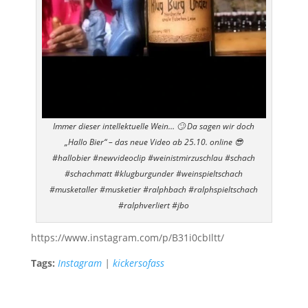
Immer dieser intellektuelle Wein… 🙄 Da sagen wir doch
„Hallo Bier“ – das neue Video ab 25.10. online 😎
#hallobier #newvideoclip #weinistmirzuschlau #schach
#schachmatt #klugburgunder #weinspieltschach
#musketaller #musketier #ralphbach #ralphspieltschach
#ralphverliert #jbo
https://www.instagram.com/p/B31i0cbIltt/
Tags:
Instagram
|
kickersofass