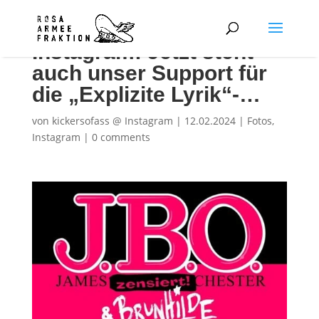
Instagram: Jetzt steht
auch unser Support für
die „Explizite Lyrik“-…
von
kickersofass @ Instagram
|
12.02.2024
|
Fotos
,
Instagram
|
0 comments